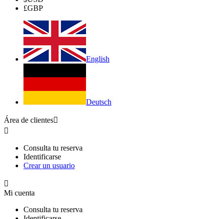
£
GBP
English
Deutsch
Área de clientes


Consulta tu reserva
Identificarse
Crear un usuario

Mi cuenta
Consulta tu reserva
Identificarse