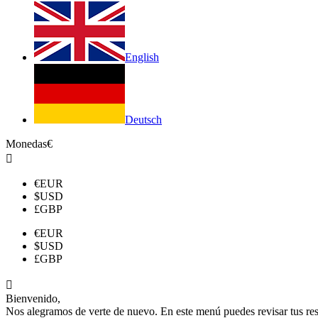
English
Deutsch
Monedas
€

€
EUR
$
USD
£
GBP
€
EUR
$
USD
£
GBP

Bienvenido,
Nos alegramos de verte de nuevo. En este menú puedes revisar tus reser