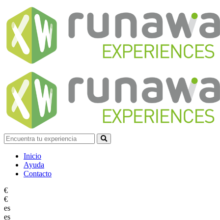
Inicio
Ayuda
Contacto
€
€
es
es