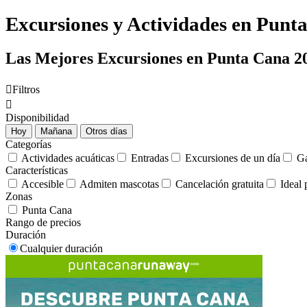
Excursiones y Actividades en Punt
Las Mejores Excursiones en Punta Cana 2

Filtros

Disponibilidad
Hoy
Mañana
Otros días
Categorías
Actividades acuáticas
Entradas
Excursiones de un día
Ga
Características
Accesible
Admiten mascotas
Cancelación gratuita
Ideal 
Zonas
Punta Cana
Rango de precios
Duración
Cualquier duración