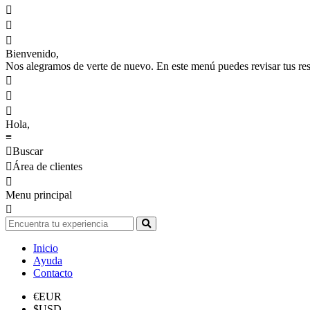



Bienvenido,
Nos alegramos de verte de nuevo. En este menú puedes revisar tus reser



Hola,
≡

Buscar

Área de clientes

Menu principal

Inicio
Ayuda
Contacto
€
EUR
$
USD