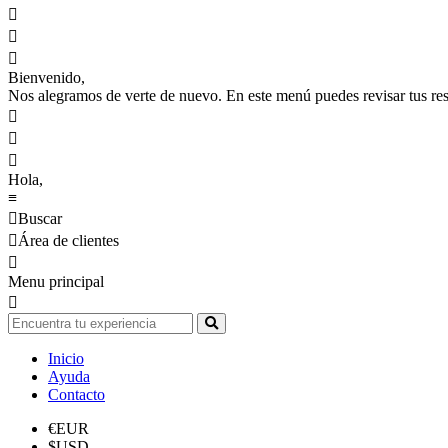



Bienvenido,
Nos alegramos de verte de nuevo. En este menú puedes revisar tus reser



Hola,
≡

Buscar

Área de clientes

Menu principal

Inicio
Ayuda
Contacto
€
EUR
$
USD