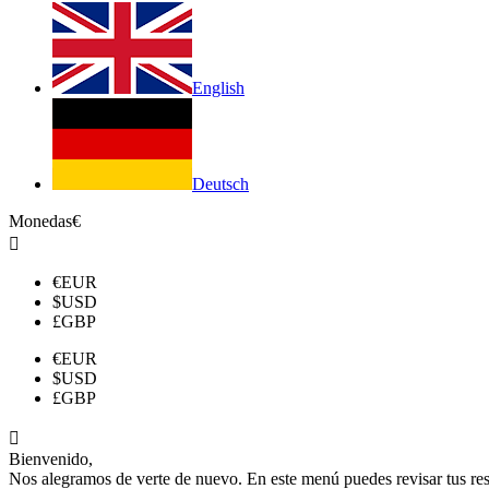
English
Deutsch
Monedas
€

€
EUR
$
USD
£
GBP
€
EUR
$
USD
£
GBP

Bienvenido,
Nos alegramos de verte de nuevo. En este menú puedes revisar tus reser