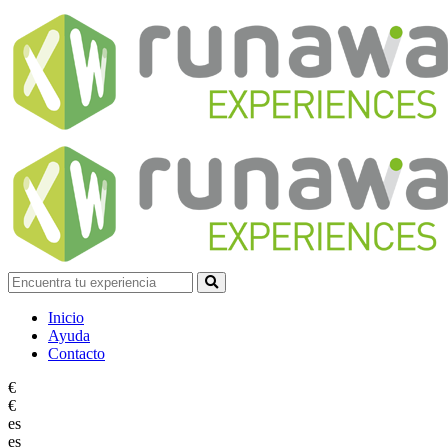
Inicio
Ayuda
Contacto
€
€
es
es