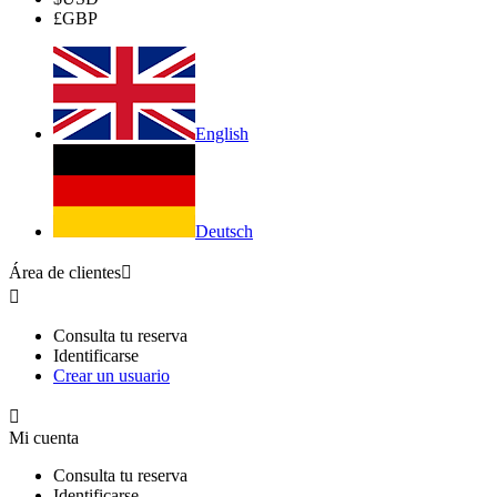
£
GBP
English
Deutsch
Área de clientes


Consulta tu reserva
Identificarse
Crear un usuario

Mi cuenta
Consulta tu reserva
Identificarse