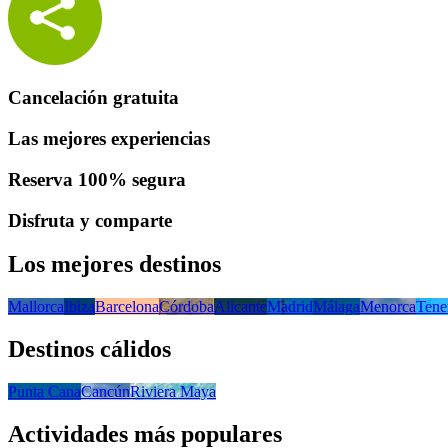
Cancelación gratuita
Las mejores experiencias
Reserva 100% segura
Disfruta y comparte
Los mejores destinos
Mallorca
Ibiza
Barcelona
Córdoba
Alicante
Madrid
Málaga
Menorca
Tene
Destinos cálidos
Punta Cana
Cancún
Riviera Maya
Actividades más populares