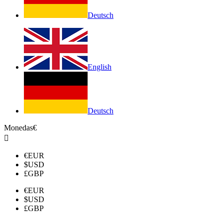
Deutsch
English
Deutsch
Monedas
€

€
EUR
$
USD
£
GBP
€
EUR
$
USD
£
GBP