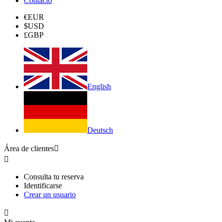
Contacto
€
EUR
$
USD
£
GBP
English
Deutsch
Área de clientes


Consulta tu reserva
Identificarse
Crear un usuario
