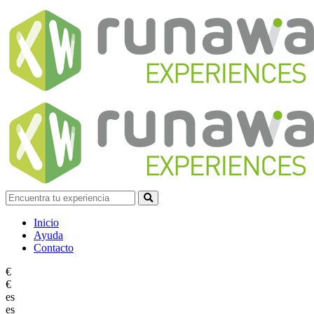
Inicio
Ayuda
Contacto
€
€
es
es