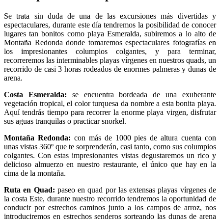
Se trata sin duda de una de las excursiones más divertidas y
espectaculares, durante este día tendremos la posibilidad de conocer
lugares tan bonitos como playa Esmeralda, subiremos a lo alto de
Montaña Redonda donde tomaremos espectaculares fotografías en
los impresionantes columpios colgantes, y para terminar,
recorreremos las interminables playas vírgenes en nuestros quads, un
recorrido de casi 3 horas rodeados de enormes palmeras y dunas de
arena.
Costa Esmeralda:
se encuentra bordeada de una exuberante
vegetación tropical, el color turquesa da nombre a esta bonita playa.
Aquí tendrás tiempo para recorrer la enorme playa virgen, disfrutar
sus aguas tranquilas o practicar snorkel.
Montaña Redonda:
con más de 1000 pies de altura cuenta con
unas vistas 360º que te sorprenderán, casi tanto, como sus columpios
colgantes. Con estas impresionantes vistas degustaremos un rico y
delicioso almuerzo en nuestro restaurante, el único que hay en la
cima de la montaña.
Ruta en Quad:
paseo en quad por las extensas playas vírgenes de
la costa Este, durante nuestro recorrido tendremos la oportunidad de
conducir por estrechos caminos junto a los campos de arroz, nos
introduciremos en estrechos senderos sorteando las dunas de arena