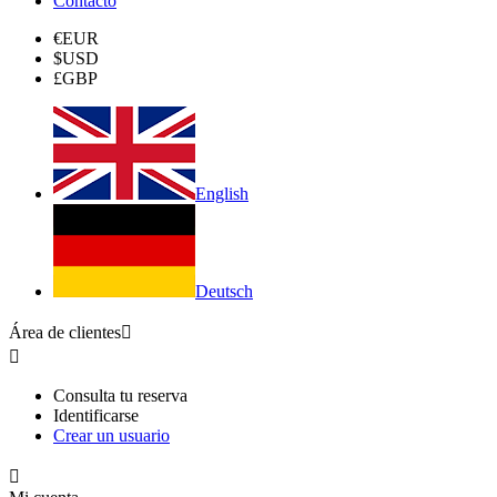
Contacto
€
EUR
$
USD
£
GBP
English
Deutsch
Área de clientes


Consulta tu reserva
Identificarse
Crear un usuario
