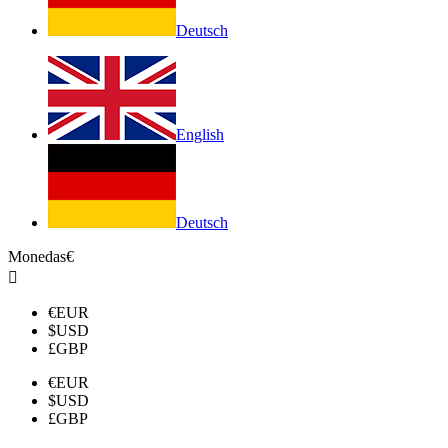
Deutsch
English
Deutsch
Monedas
€

€
EUR
$
USD
£
GBP
€
EUR
$
USD
£
GBP