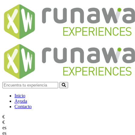
Inicio
Ayuda
Contacto
€
€
es
es