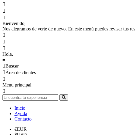



Bienvenido,
Nos alegramos de verte de nuevo. En este menú puedes revisar tus reser



Hola,
≡

Buscar

Área de clientes

Menu principal

Inicio
Ayuda
Contacto
€
EUR
$
USD