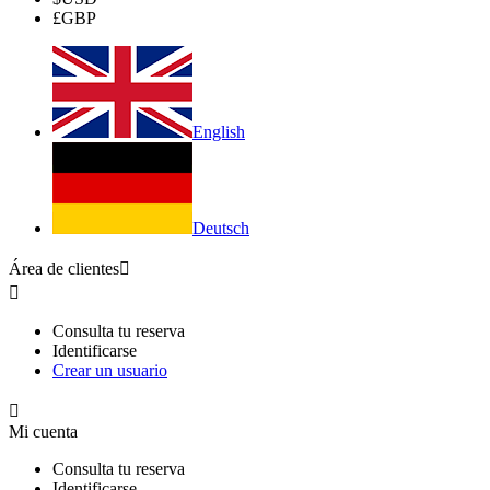
£
GBP
English
Deutsch
Área de clientes


Consulta tu reserva
Identificarse
Crear un usuario

Mi cuenta
Consulta tu reserva
Identificarse