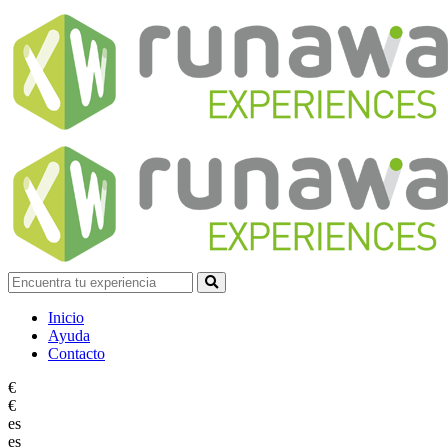
Inicio
Ayuda
Contacto
€
€
es
es