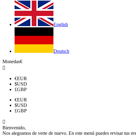
English
Deutsch
Monedas
€

€
EUR
$
USD
£
GBP
€
EUR
$
USD
£
GBP

Bienvenido,
Nos alegramos de verte de nuevo. En este menú puedes revisar tus reser