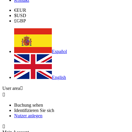
Kontakt
€
EUR
$
USD
£
GBP
Español
English
User area


Buchung sehen
Identifizieren Sie sich
Nutzer anlegen
