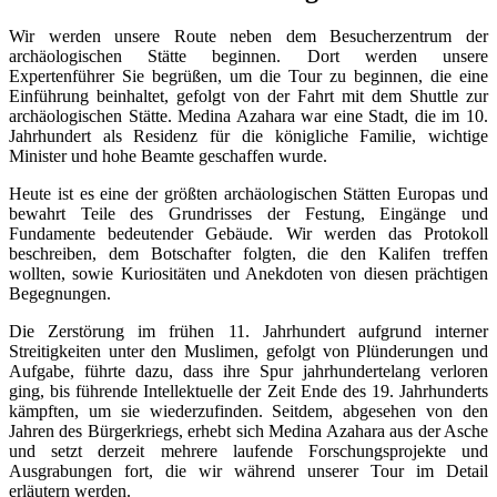
Wir werden unsere Route neben dem Besucherzentrum der
archäologischen Stätte beginnen. Dort werden unsere
Expertenführer Sie begrüßen, um die Tour zu beginnen, die eine
Einführung beinhaltet, gefolgt von der Fahrt mit dem Shuttle zur
archäologischen Stätte. Medina Azahara war eine Stadt, die im 10.
Jahrhundert als Residenz für die königliche Familie, wichtige
Minister und hohe Beamte geschaffen wurde.
Heute ist es eine der größten archäologischen Stätten Europas und
bewahrt Teile des Grundrisses der Festung, Eingänge und
Fundamente bedeutender Gebäude. Wir werden das Protokoll
beschreiben, dem Botschafter folgten, die den Kalifen treffen
wollten, sowie Kuriositäten und Anekdoten von diesen prächtigen
Begegnungen.
Die Zerstörung im frühen 11. Jahrhundert aufgrund interner
Streitigkeiten unter den Muslimen, gefolgt von Plünderungen und
Aufgabe, führte dazu, dass ihre Spur jahrhundertelang verloren
ging, bis führende Intellektuelle der Zeit Ende des 19. Jahrhunderts
kämpften, um sie wiederzufinden. Seitdem, abgesehen von den
Jahren des Bürgerkriegs, erhebt sich Medina Azahara aus der Asche
und setzt derzeit mehrere laufende Forschungsprojekte und
Ausgrabungen fort, die wir während unserer Tour im Detail
erläutern werden.