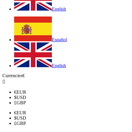
English
Español
English
Currencies
€

€
EUR
$
USD
£
GBP
€
EUR
$
USD
£
GBP