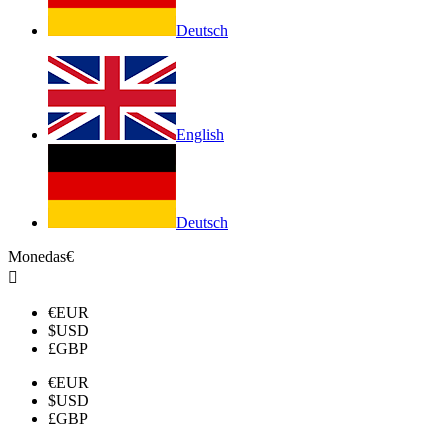
Deutsch
English
Deutsch
Monedas
€

€
EUR
$
USD
£
GBP
€
EUR
$
USD
£
GBP