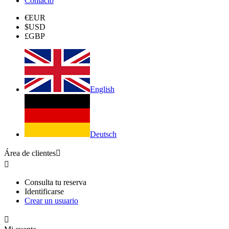
Contacto
€
EUR
$
USD
£
GBP
English
Deutsch
Área de clientes


Consulta tu reserva
Identificarse
Crear un usuario
