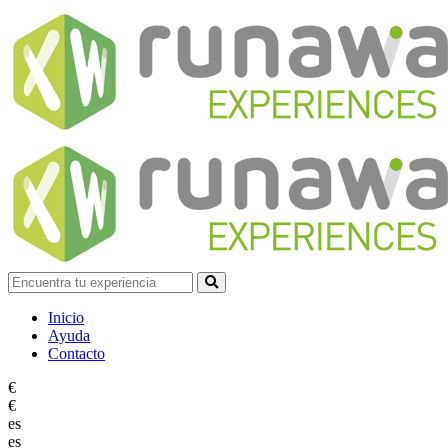
Inicio
Ayuda
Contacto
€
€
es
es