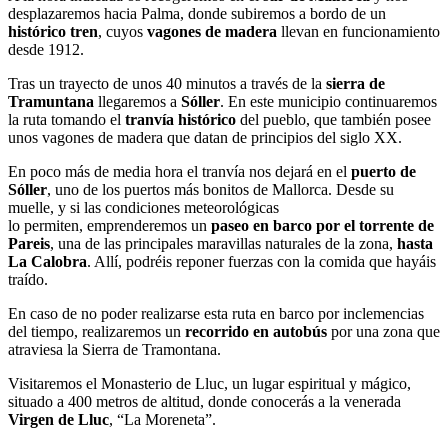
desplazaremos hacia Palma, donde subiremos a bordo de un
histórico tren
, cuyos
vagones de madera
llevan en funcionamiento
desde 1912.
Tras un trayecto de unos 40 minutos a través de la
sierra de
Tramuntana
llegaremos a
Sóller
. En este municipio continuaremos
la ruta tomando el
tranvía histórico
del pueblo, que también posee
unos vagones de madera que datan de principios del siglo XX.
En poco más de media hora el tranvía nos dejará en el
puerto de
Sóller
, uno de los puertos más bonitos de Mallorca. Desde su
muelle, y si las condiciones meteorológicas
lo permiten, emprenderemos un
paseo en barco por el torrente de
Pareis
, una de las principales maravillas naturales de la zona,
hasta
La Calobra
. Allí, podréis reponer fuerzas con la comida que hayáis
traído.
En caso de no poder realizarse esta ruta en barco por inclemencias
del tiempo, realizaremos un
recorrido en autobús
por una zona que
atraviesa la Sierra de Tramontana.
Visitaremos el Monasterio de Lluc, un lugar espiritual y mágico,
situado a 400 metros de altitud, donde conocerás a la venerada
Virgen de Lluc
, “La Moreneta”.