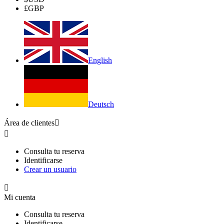
£
GBP
English
Deutsch
Área de clientes


Consulta tu reserva
Identificarse
Crear un usuario

Mi cuenta
Consulta tu reserva
Identificarse