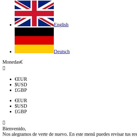
English
Deutsch
Monedas
€

€
EUR
$
USD
£
GBP
€
EUR
$
USD
£
GBP

Bienvenido,
Nos alegramos de verte de nuevo. En este menú puedes revisar tus reser