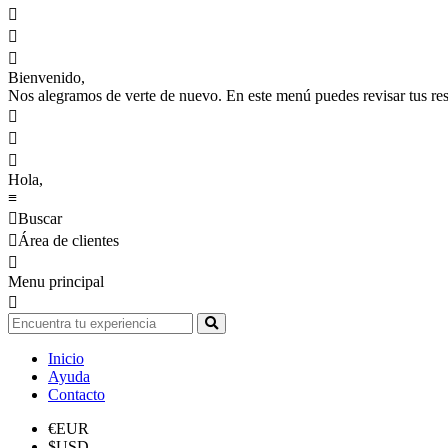



Bienvenido,
Nos alegramos de verte de nuevo. En este menú puedes revisar tus reser



Hola,
≡

Buscar

Área de clientes

Menu principal

Inicio
Ayuda
Contacto
€
EUR
$
USD