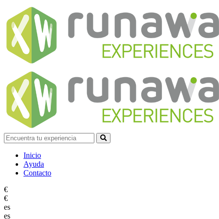
Inicio
Ayuda
Contacto
€
€
es
es