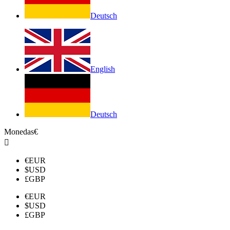
Deutsch
English
Deutsch
Monedas
€

€
EUR
$
USD
£
GBP
€
EUR
$
USD
£
GBP