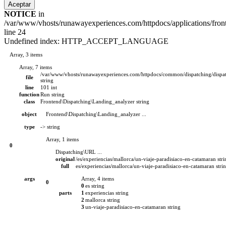
Aceptar
NOTICE
in
/var/www/vhosts/runawayexperiences.com/httpdocs/applications/front
line 24
Undefined index: HTTP_ACCEPT_LANGUAGE
Array, 3 items
Array, 7 items
/var/www/vhosts/runawayexperiences.com/httpdocs/common/dispatching/dispa
file
string
line
101
int
function
Run
string
class
Frontend\Dispatching\Landing_analyzer
string
object
Frontend\Dispatching\Landing_analyzer ...
type
->
string
Array, 1 items
0
Dispatching\URL ...
original
/es/experiencias/mallorca/un-viaje-paradisiaco-en-catamaran
str
full
es/experiencias/mallorca/un-viaje-paradisiaco-en-catamaran
stri
args
Array, 4 items
0
0
es
string
parts
1
experiencias
string
2
mallorca
string
3
un-viaje-paradisiaco-en-catamaran
string