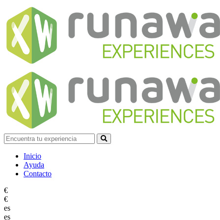
Inicio
Ayuda
Contacto
€
€
es
es