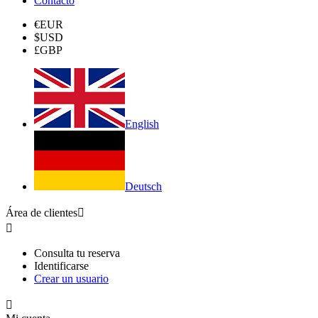
Contacto
€
EUR
$
USD
£
GBP
English
Deutsch
Área de clientes


Consulta tu reserva
Identificarse
Crear un usuario
