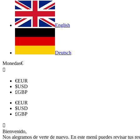
English
Deutsch
Monedas
€

€
EUR
$
USD
£
GBP
€
EUR
$
USD
£
GBP

Bienvenido,
Nos alegramos de verte de nuevo. En este menú puedes revisar tus reser