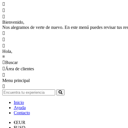



Bienvenido,
Nos alegramos de verte de nuevo. En este menú puedes revisar tus reser



Hola,
≡

Buscar

Área de clientes

Menu principal

Inicio
Ayuda
Contacto
€
EUR
$
USD