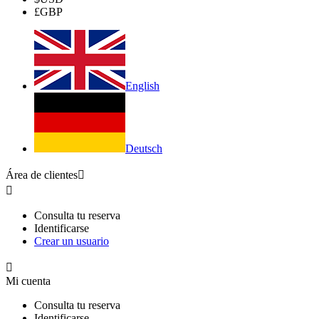
£
GBP
English
Deutsch
Área de clientes


Consulta tu reserva
Identificarse
Crear un usuario

Mi cuenta
Consulta tu reserva
Identificarse