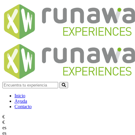
Inicio
Ayuda
Contacto
€
€
es
es