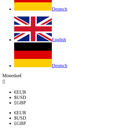
Deutsch
English
Deutsch
Monedas
€

€
EUR
$
USD
£
GBP
€
EUR
$
USD
£
GBP