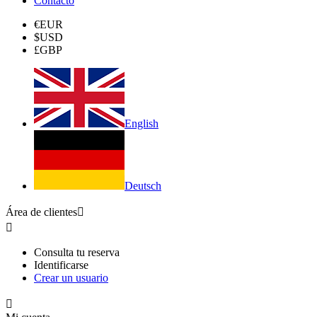
Contacto
€
EUR
$
USD
£
GBP
English
Deutsch
Área de clientes


Consulta tu reserva
Identificarse
Crear un usuario
