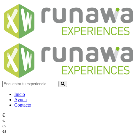
Inicio
Ayuda
Contacto
€
€
es
es