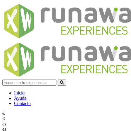
Inicio
Ayuda
Contacto
€
€
es
es