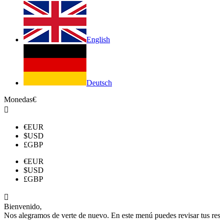
English
Deutsch
Monedas
€

€
EUR
$
USD
£
GBP
€
EUR
$
USD
£
GBP

Bienvenido,
Nos alegramos de verte de nuevo. En este menú puedes revisar tus reser