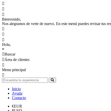



Bienvenido,
Nos alegramos de verte de nuevo. En este menú puedes revisar tus reser



Hola,
≡

Buscar

Área de clientes

Menu principal

Inicio
Ayuda
Contacto
€
EUR
$
USD