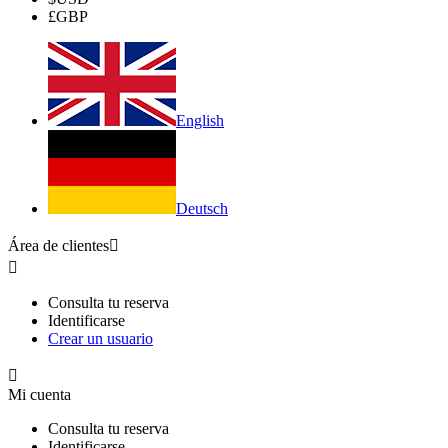
£
GBP
English
Deutsch
Área de clientes


Consulta tu reserva
Identificarse
Crear un usuario

Mi cuenta
Consulta tu reserva
Identificarse