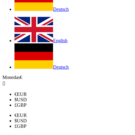
Deutsch
English
Deutsch
Monedas
€

€
EUR
$
USD
£
GBP
€
EUR
$
USD
£
GBP