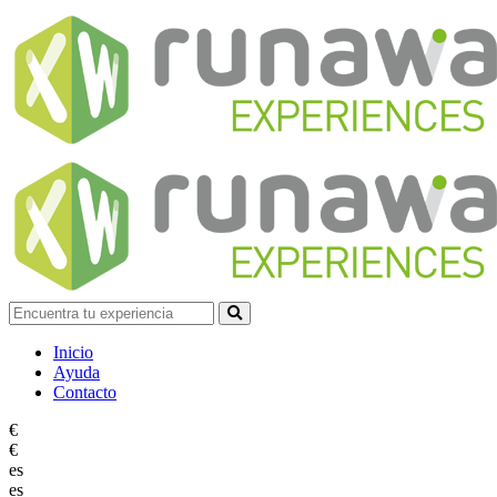
Inicio
Ayuda
Contacto
€
€
es
es