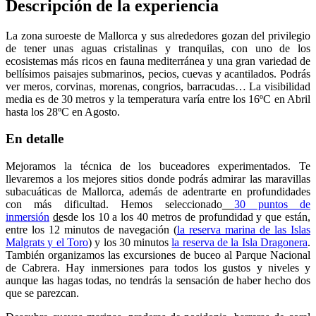
Descripción de la experiencia
La zona suroeste de Mallorca y sus alrededores gozan del privilegio
de tener unas aguas cristalinas y tranquilas, con uno de los
ecosistemas más ricos en fauna mediterránea y una gran variedad de
bellísimos paisajes submarinos, pecios, cuevas y acantilados. Podrás
ver meros, corvinas, morenas, congrios, barracudas… La visibilidad
media es de 30 metros y la temperatura varía entre los 16ºC en Abril
hasta los 28ºC en Agosto.
En detalle
Mejoramos la técnica de los buceadores experimentados. Te
llevaremos a los mejores sitios donde podrás admirar las maravillas
subacuáticas de Mallorca, además de adentrarte en profundidades
con más dificultad.
Hemos seleccionado
30 puntos de
inmersión
de
sde los 10 a los 40 metros de profundidad y que están,
entre los 12 minutos de navegación (
la reserva marina de las Islas
Malgrats y el Toro
) y los 30 minutos
la reserva de la Isla Dragonera
.
También organizamos las excursiones de buceo al Parque Nacional
de Cabrera. Hay inmersiones para todos los gustos y niveles y
aunque las hagas todas, no tendrás la sensación de haber hecho dos
que se parezcan.