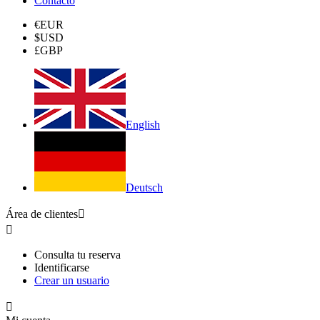
Contacto
€
EUR
$
USD
£
GBP
English
Deutsch
Área de clientes


Consulta tu reserva
Identificarse
Crear un usuario
