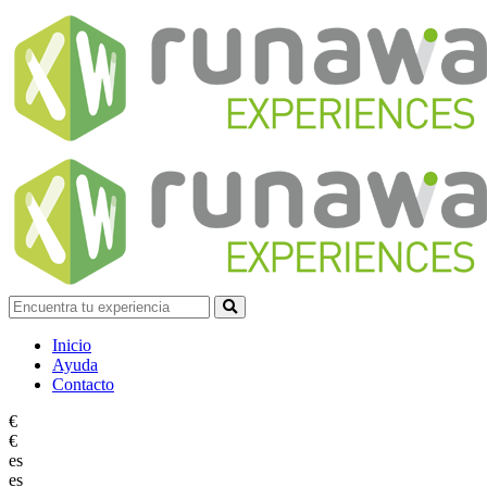
Inicio
Ayuda
Contacto
€
€
es
es