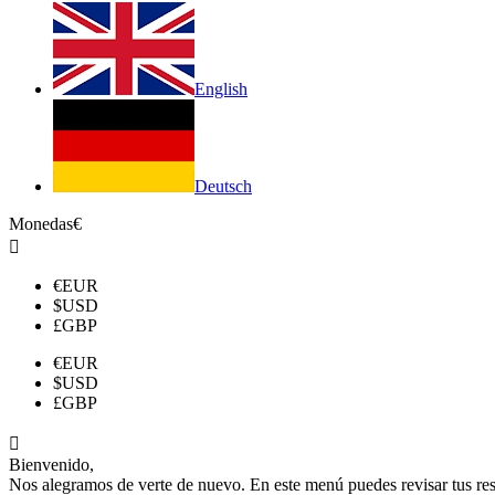
English
Deutsch
Monedas
€

€
EUR
$
USD
£
GBP
€
EUR
$
USD
£
GBP

Bienvenido,
Nos alegramos de verte de nuevo. En este menú puedes revisar tus reser