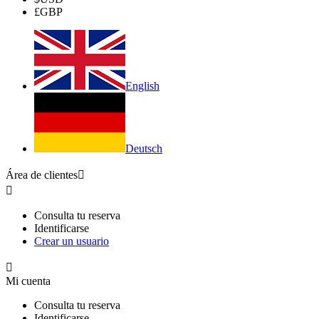
£
GBP
English
Deutsch
Área de clientes


Consulta tu reserva
Identificarse
Crear un usuario

Mi cuenta
Consulta tu reserva
Identificarse