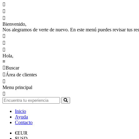



Bienvenido,
Nos alegramos de verte de nuevo. En este menú puedes revisar tus reser



Hola,
≡

Buscar

Área de clientes

Menu principal

Inicio
Ayuda
Contacto
€
EUR
$
USD