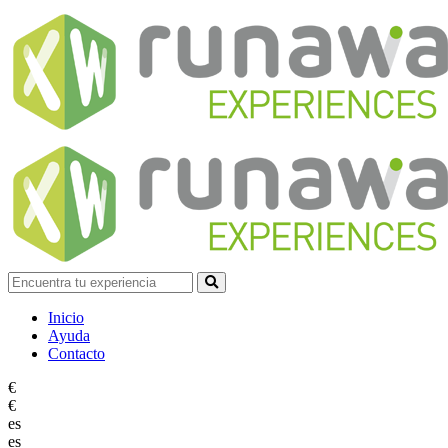
Inicio
Ayuda
Contacto
€
€
es
es