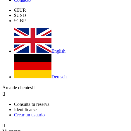
Contacto
€
EUR
$
USD
£
GBP
English
Deutsch
Área de clientes


Consulta tu reserva
Identificarse
Crear un usuario
