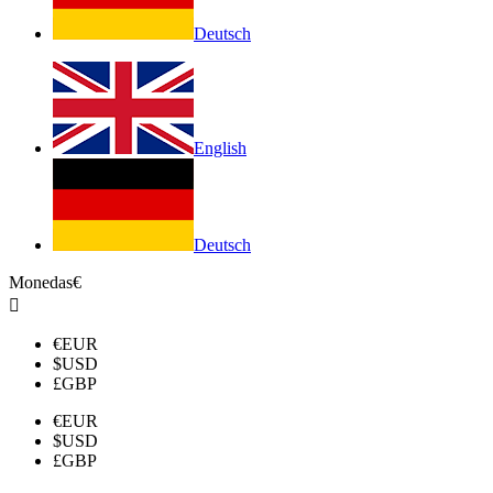
Deutsch
English
Deutsch
Monedas
€

€
EUR
$
USD
£
GBP
€
EUR
$
USD
£
GBP