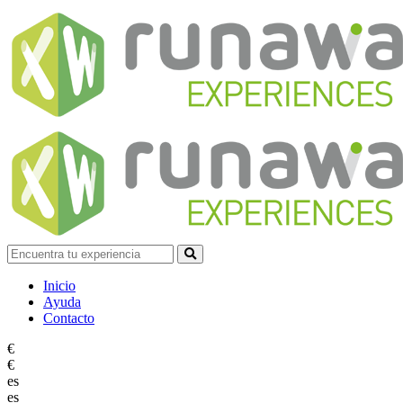
Inicio
Ayuda
Contacto
€
€
es
es