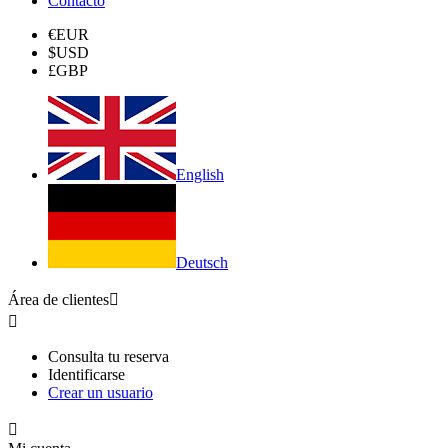
Contacto
€
EUR
$
USD
£
GBP
English
Deutsch
Área de clientes


Consulta tu reserva
Identificarse
Crear un usuario
