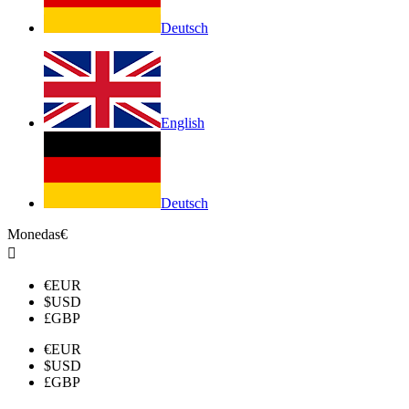
Deutsch
English
Deutsch
Monedas
€

€
EUR
$
USD
£
GBP
€
EUR
$
USD
£
GBP