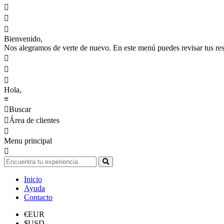



Bienvenido,
Nos alegramos de verte de nuevo. En este menú puedes revisar tus reser



Hola,
≡

Buscar

Área de clientes

Menu principal

Inicio
Ayuda
Contacto
€
EUR
$
USD