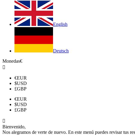
English
Deutsch
Monedas
€

€
EUR
$
USD
£
GBP
€
EUR
$
USD
£
GBP

Bienvenido,
Nos alegramos de verte de nuevo. En este menú puedes revisar tus reser