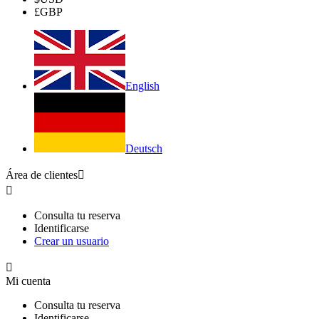
£
GBP
English
Deutsch
Área de clientes


Consulta tu reserva
Identificarse
Crear un usuario

Mi cuenta
Consulta tu reserva
Identificarse