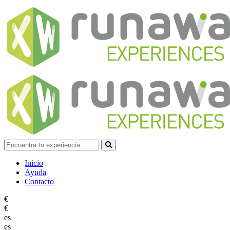
Inicio
Ayuda
Contacto
€
€
es
es