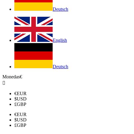
Deutsch
English
Deutsch
Monedas
€

€
EUR
$
USD
£
GBP
€
EUR
$
USD
£
GBP