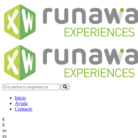
Inicio
Ayuda
Contacto
€
€
es
es