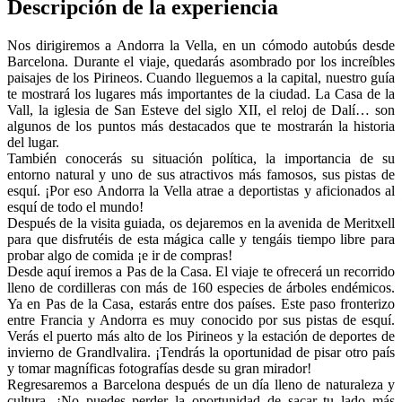
Descripción de la experiencia
Nos dirigiremos a Andorra la Vella, en un cómodo autobús desde
Barcelona. Durante el viaje, quedarás asombrado por los increíbles
paisajes de los Pirineos. Cuando lleguemos a la capital, nuestro guía
te mostrará los lugares más importantes de la ciudad. La Casa de la
Vall, la iglesia de San Esteve del siglo XII, el reloj de Dalí… son
algunos de los puntos más destacados que te mostrarán la historia
del lugar.
También conocerás su situación política, la importancia de su
entorno natural y uno de sus atractivos más famosos, sus pistas de
esquí. ¡Por eso Andorra la Vella atrae a deportistas y aficionados al
esquí de todo el mundo!
Después de la visita guiada, os dejaremos en la avenida de Meritxell
para que disfrutéis de esta mágica calle y tengáis tiempo libre para
probar algo de comida ¡e ir de compras!
Desde aquí iremos a Pas de la Casa. El viaje te ofrecerá un recorrido
lleno de cordilleras con más de 160 especies de árboles endémicos.
Ya en Pas de la Casa, estarás entre dos países. Este paso fronterizo
entre Francia y Andorra es muy conocido por sus pistas de esquí.
Verás el puerto más alto de los Pirineos y la estación de deportes de
invierno de Grandlvalira. ¡Tendrás la oportunidad de pisar otro país
y tomar magníficas fotografías desde su gran mirador!
Regresaremos a Barcelona después de un día lleno de naturaleza y
cultura. ¡No puedes perder la oportunidad de sacar tu lado más