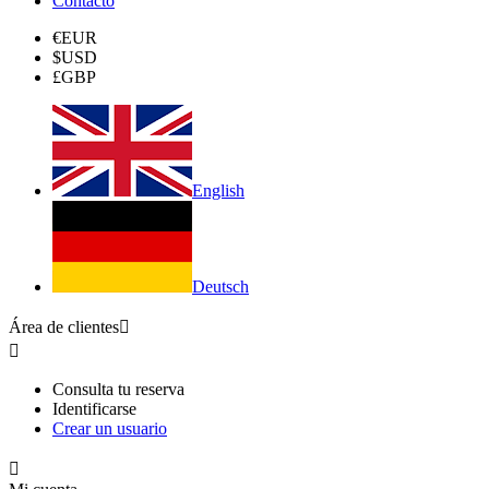
Contacto
€
EUR
$
USD
£
GBP
English
Deutsch
Área de clientes


Consulta tu reserva
Identificarse
Crear un usuario
