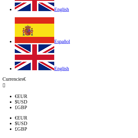
English
Español
English
Currencies
€

€
EUR
$
USD
£
GBP
€
EUR
$
USD
£
GBP