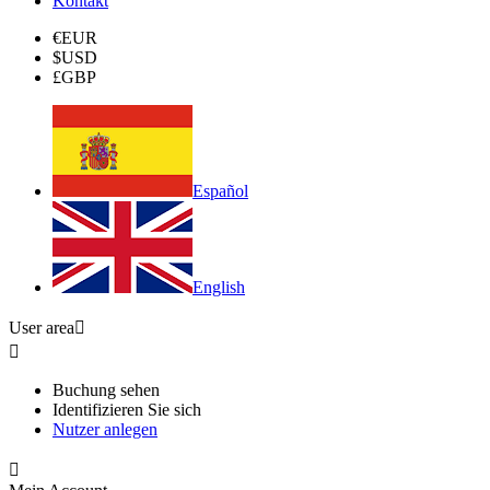
Kontakt
€
EUR
$
USD
£
GBP
Español
English
User area


Buchung sehen
Identifizieren Sie sich
Nutzer anlegen
