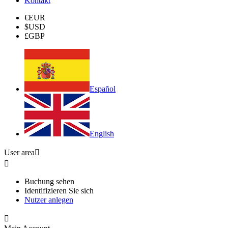
Kontakt
€
EUR
$
USD
£
GBP
Español
English
User area


Buchung sehen
Identifizieren Sie sich
Nutzer anlegen
