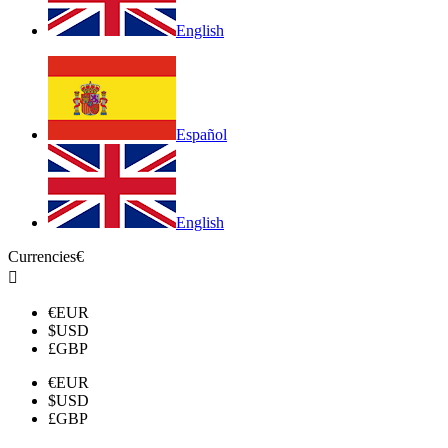
English
Español
English
Currencies
€

€
EUR
$
USD
£
GBP
€
EUR
$
USD
£
GBP