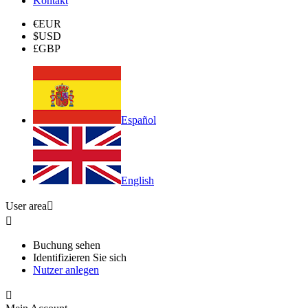
Kontakt
€
EUR
$
USD
£
GBP
Español
English
User area


Buchung sehen
Identifizieren Sie sich
Nutzer anlegen
