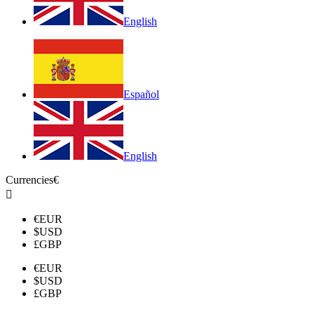
English
Español
English
Currencies
€

€
EUR
$
USD
£
GBP
€
EUR
$
USD
£
GBP