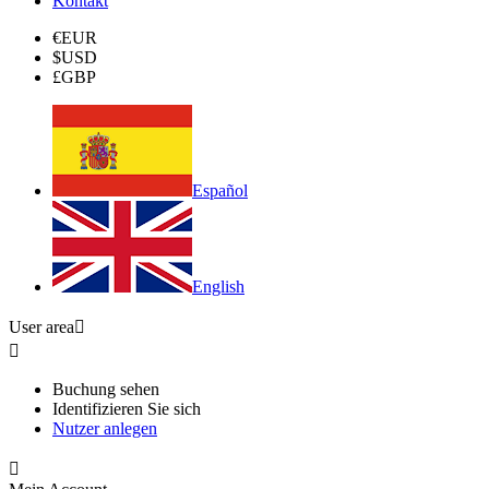
Kontakt
€
EUR
$
USD
£
GBP
Español
English
User area


Buchung sehen
Identifizieren Sie sich
Nutzer anlegen
