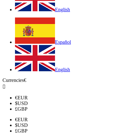
English
Español
English
Currencies
€

€
EUR
$
USD
£
GBP
€
EUR
$
USD
£
GBP