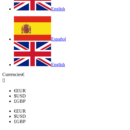
English
Español
English
Currencies
€

€
EUR
$
USD
£
GBP
€
EUR
$
USD
£
GBP