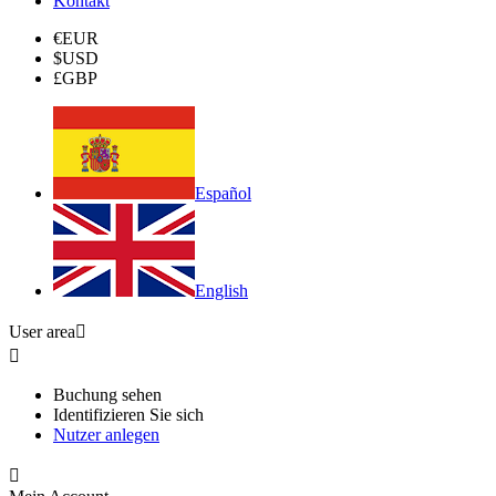
Kontakt
€
EUR
$
USD
£
GBP
Español
English
User area


Buchung sehen
Identifizieren Sie sich
Nutzer anlegen
