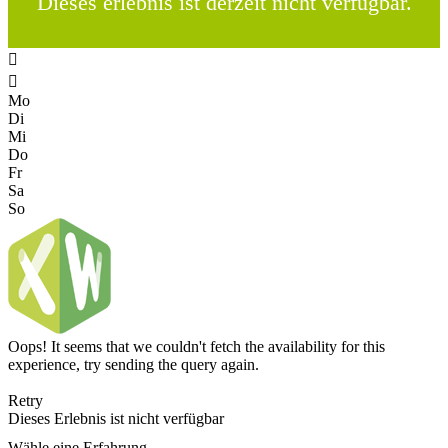
Dieses erlebnis ist derzeit nicht verfügbar.


Mo
Di
Mi
Do
Fr
Sa
So
Oops! It seems that we couldn't fetch the availability for this
experience, try sending the query again.
Retry
Dieses Erlebnis ist nicht verfügbar
Wähle eine Erfahrung