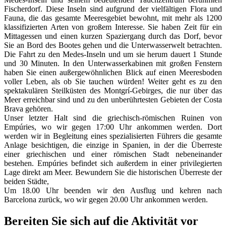
Fischerdorf. Diese Inseln sind aufgrund der vielfältigen Flora und
Fauna, die das gesamte Meeresgebiet bewohnt, mit mehr als 1200
klassifizierten Arten von großem Interesse. Sie haben Zeit für ein
Mittagessen und einen kurzen Spaziergang durch das Dorf, bevor
Sie an Bord des Bootes gehen und die Unterwasserwelt betrachten.
Die Fahrt zu den Medes-Inseln und um sie herum dauert 1 Stunde
und 30 Minuten. In den Unterwasserkabinen mit großen Fenstern
haben Sie einen außergewöhnlichen Blick auf einen Meeresboden
voller Leben, als ob Sie tauchen würden! Weiter geht es zu den
spektakulären Steilküsten des Montgrí-Gebirges, die nur über das
Meer erreichbar sind und zu den unberührtesten Gebieten der Costa
Brava gehören.
Unser letzter Halt sind die griechisch-römischen Ruinen von
Empúries, wo wir gegen 17:00 Uhr ankommen werden. Dort
werden wir in Begleitung eines spezialisierten Führers die gesamte
Anlage besichtigen, die einzige in Spanien, in der die Überreste
einer griechischen und einer römischen Stadt nebeneinander
bestehen. Empúries befindet sich außerdem in einer privilegierten
Lage direkt am Meer. Bewundern Sie die historischen Überreste der
beiden Städte,
Um 18.00 Uhr beenden wir den Ausflug und kehren nach
Barcelona zurück, wo wir gegen 20.00 Uhr ankommen werden.
Bereiten Sie sich auf die Aktivität vor