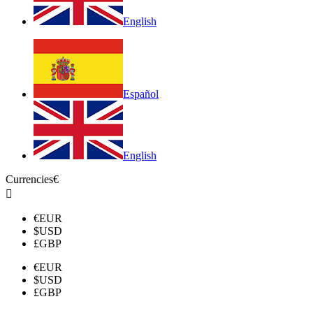
English
Español
English
Currencies
€

€
EUR
$
USD
£
GBP
€
EUR
$
USD
£
GBP