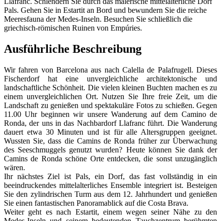
Llafranc. Schlendern Sie durch das malerische mittelalterliche Dorf
Pals. Gehen Sie in Estartit an Bord und bewundern Sie die reiche
Meeresfauna der Medes-Inseln. Besuchen Sie schließlich die
griechisch-römischen Ruinen von Empúries.
Ausführliche Beschreibung
Wir fahren von Barcelona aus nach Calella de Palafrugell. Dieses
Fischerdorf hat eine unvergleichliche architektonische und
landschaftliche Schönheit. Die vielen kleinen Buchten machen es zu
einem unvergleichlichen Ort. Nutzen Sie Ihre freie Zeit, um die
Landschaft zu genießen und spektakuläre Fotos zu schießen. Gegen
11.00 Uhr beginnen wir unsere Wanderung auf dem Camino de
Ronda, der uns in das Nachbardorf Llafranc führt. Die Wanderung
dauert etwa 30 Minuten und ist für alle Altersgruppen geeignet.
Wussten Sie, dass die Camins de Ronda früher zur Überwachung
des Seeschmuggels genutzt wurden? Heute können Sie dank der
Camins de Ronda schöne Orte entdecken, die sonst unzugänglich
wären.
Ihr nächstes Ziel ist Pals, ein Dorf, das fast vollständig in ein
beeindruckendes mittelalterliches Ensemble integriert ist. Besteigen
Sie den zylindrischen Turm aus dem 12. Jahrhundert und genießen
Sie einen fantastischen Panoramablick auf die Costa Brava.
Weiter geht es nach Estartit, einem wegen seiner Nähe zu den
Medes-Inseln und seinem bedeutenden Tauchzentrum berühmten