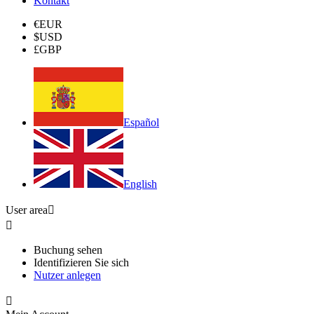
Kontakt
€
EUR
$
USD
£
GBP
Español
English
User area


Buchung sehen
Identifizieren Sie sich
Nutzer anlegen
