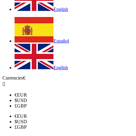
English
Español
English
Currencies
€

€
EUR
$
USD
£
GBP
€
EUR
$
USD
£
GBP