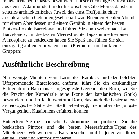
mittelalterlichen Palastes bewundern. Dieser ehemalige Barockpalast
aus dem 17. Jahrhundert in der historischen Calle Montcada ist ein
seltenes architektonisches Juwel, das einst Treffpunkt einer
aristokratischen Gelehrtengesellschaft war. Beenden Sie den Abend
mit einem Abendessen und einem Getränk in einem der besten
Pintxos-Lokale Barcelonas und fahren Sie dann weiter nach La
Barceloneta, um die besten Meeresfrüchte-Tapas in mediterraner
Atmosphäre zu entdecken.haben Sie Spaß und fühlen Sie sich
einzigartig auf einer privaten Tour. (Premium Tour für kleine
Gruppen)
Ausführliche Beschreibung
Nur wenige Minuten vom Lärm der Ramblas und der belebten
Uferpromenade Barceloneta entfernt, führt Sie ein ortskundiger
Führer durch Barcelonas angesagteste Gegend, den Born, wo Sie
die Pracht der Kathedrale (eine Ikone der katalanischen Gotik)
bewundern und im Kulturzentrum Born, das auch die besterhaltene
archäologische Stätte der Stadt beherbergt, mehr über die jüngste
Vergangenheit Kataloniens erfahren können.
Entdecken Sie die spanische Gastronomie und probieren Sie die
baskischen Pintxos und die besten Meeresfrüchte-Tapas des
Mittelmeers. Wir werden 2 Bars besuchen und in jeder von ihnen
einige Tapas und Pintxos probieren.