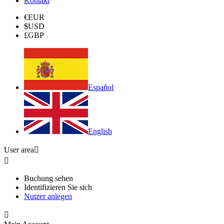
Kontakt
€
EUR
$
USD
£
GBP
Español
English
User area


Buchung sehen
Identifizieren Sie sich
Nutzer anlegen
