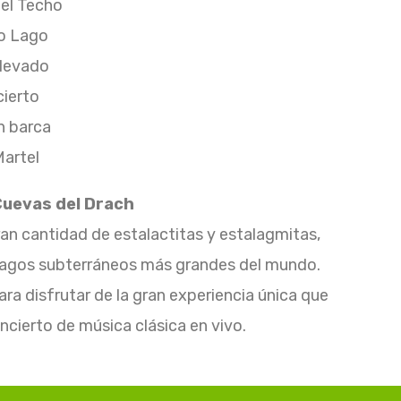
del Techo
o Lago
Nevado
cierto
n barca
artel
Cuevas del Drach
ran cantidad de estalactitas y estalagmitas,
os lagos subterráneos más grandes del mundo.
a disfrutar de la gran experiencia única que
ncierto de música clásica en vivo.