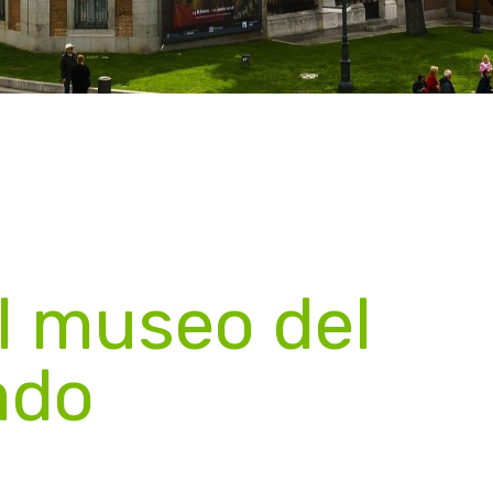
l museo del
ado